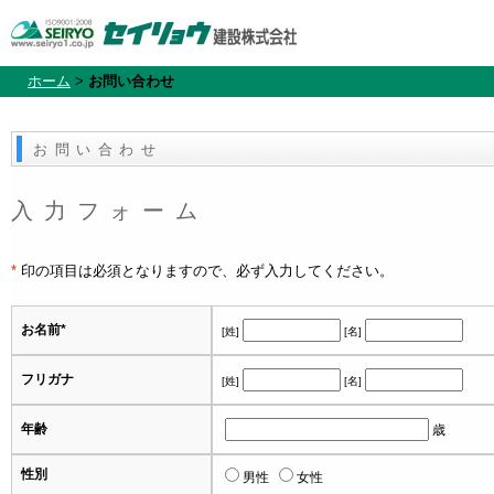
ホーム
>
お問い合わせ
お問い合わせ
入力フォーム
*
印の項目は必須となりますので、必ず入力してください。
お名前
*
[姓]
[名]
フリガナ
[姓]
[名]
年齢
歳
性別
男性
女性