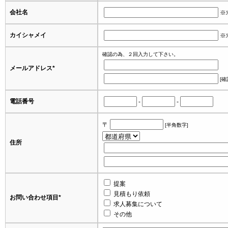
会社名
※
カイシャメイ
※
確認の為、２回入力して下さい。
メールアドレス
*
[確
電話番号
-
-
〒
[半角数字]
住所
提案
見積もり依頼
お問い合わせ項目
*
求人募集について
その他