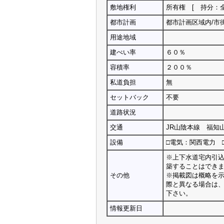
敷地権利
所有権 [ 持分：
都市計画
都市計画区域内/市
用途地域
建ぺい率
６０％
容積率
２００％
私道負担
無
セットバック
不要
道路状況
交通
JR山陰本線 福知
設備
□電気：関西電力 
※上下水道宅内引
築することはでき
その他
※掲載図は概略を
際と異なる場合は
下さい。
情報更新日