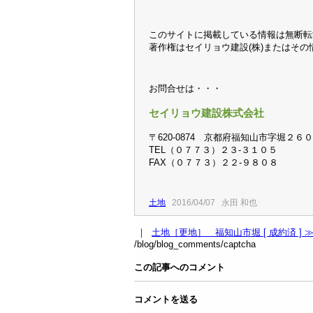
このサイトに掲載している情報は無断転
著作権はセイリョウ建設(株)またはそ
お問合せは・・・
セイリョウ建設株式会社
〒620-0874 京都府福知山市字堀２６
TEL（０７７３）２３-３１０５
FAX（０７７３）２２-９８０８
土地
2016/04/07 永田 和也
｜
土地［更地］ 福知山市堀 [ 成約済 ] 
/blog/blog_comments/captcha
この記事へのコメント
コメントを送る