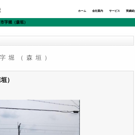
ホーム
会社案内
サービス
実績紹
知山市字堀（森垣）
市字堀（森垣）
森垣）