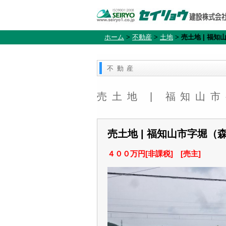
ホーム
>
不動産
>
土地
>
売土地 | 福
不動産
売土地 | 福知山
売土地 | 福知山市字堀（
４００万円[非課税] [売主]