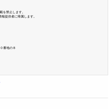
載を禁止します。
の情報提供者に帰属します。
００番地の８
≫