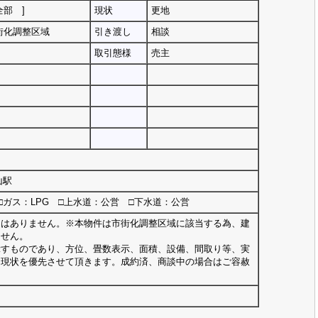
全部 ]
現状
更地
街化調整区域
引き渡し
相談
取引態様
売主
山駅
□ガス：LPG □上水道：公営 □下水道：公営
込はありません。※本物件は市街化調整区域に該当する為、建
ません。
示すものであり、方位、畳数表示、面積、設備、間取り等、実
、現状を優先させて頂きます。成約済、商談中の場合はご容赦