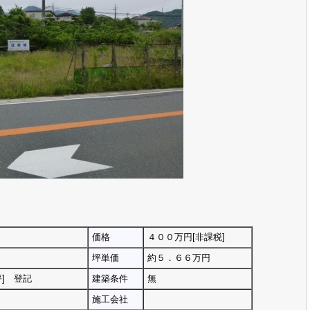
価格
４００万円[非課税]
）
坪単価
約５．６６万円
2坪] 登記
建築条件
無
施工会社