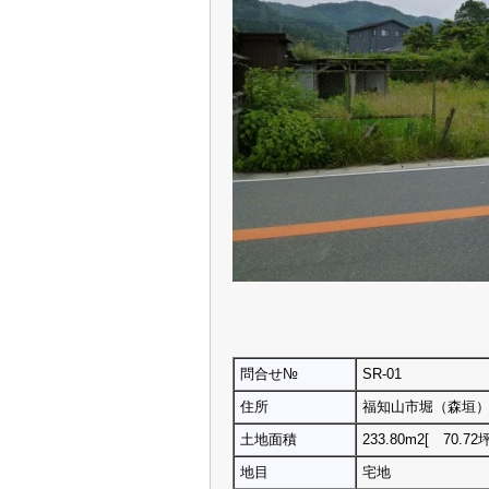
問合せ№
SR-01
住所
福知山市堀（森垣
土地面積
233.80m2[ 70.7
地目
宅地