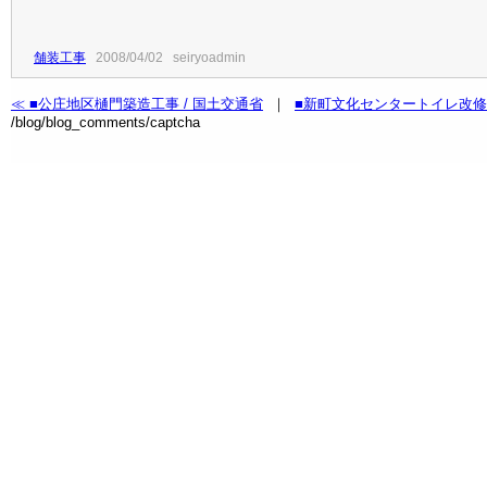
舗装工事
2008/04/02 seiryoadmin
≪ ■公庄地区樋門築造工事 / 国土交通省
｜
■新町文化センタートイレ改修工
/blog/blog_comments/captcha