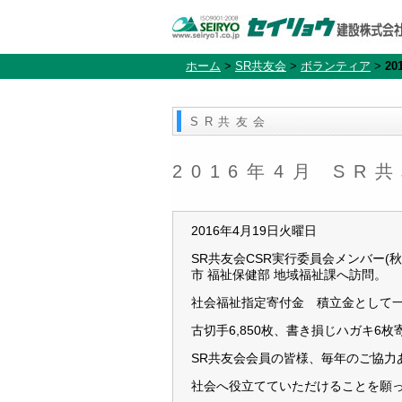
ホーム
>
SR共友会
>
ボランティア
>
2
SR共友会
2016年4月 S
2016年4月19日火曜日
SR共友会CSR実行委員会メンバー
市 福祉保健部 地域福祉課へ訪問。
社会福祉指定寄付金 積立金として
古切手6,850枚、書き損じハガキ6
SR共友会会員の皆様、毎年のご協力
社会へ役立てていただけることを願