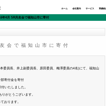
ホーム
会社案内
サービス
実績紹
016年4月 SR共友会で福知山市に寄付
R共友会で福知山市に寄付
(秋本委員長、井上副委員長、原田委員、梅澤委員の4名)にて、福知山
一部寄付金を寄付
枚寄付いたしました。
ありがとうございます。
っております。