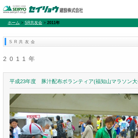
ホーム
>
SR共友会
>
2011年
SR共友会
2011年
平成23年度 豚汁配布ボランティア(福知山マラソン大