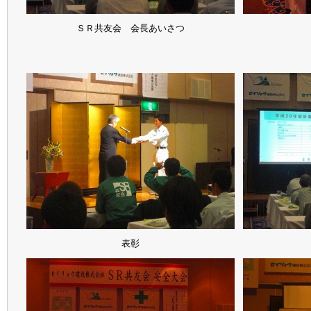
ＳＲ共友会 会長あいさつ
表彰