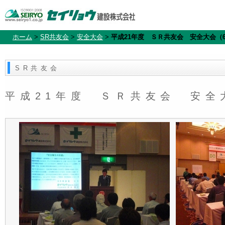
ホーム
>
SR共友会
>
安全大会
>
平成21年度 ＳＲ共友会 安全大会（
SR共友会
平成21年度 ＳＲ共友会 安全